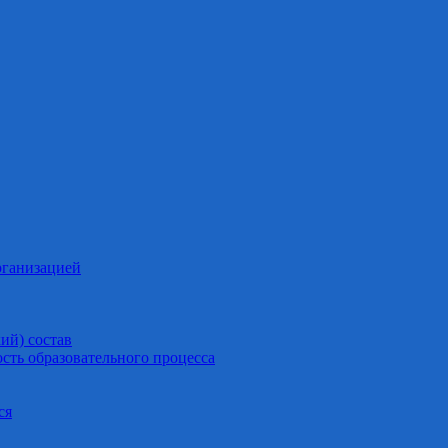
рганизацией
ий) состав
сть образовательного процесса
ся