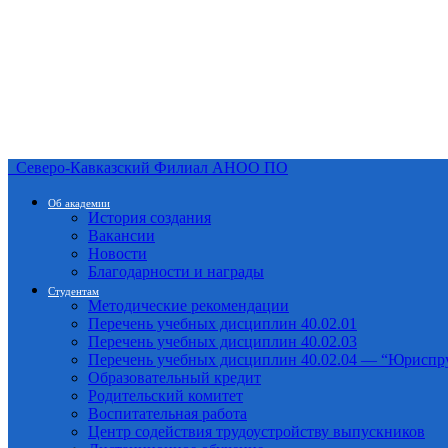
Северо-Кавказский Филиал АНОО ПО
Об академии
История создания
Вакансии
Новости
Благодарности и награды
Студентам
Методические рекомендации
Перечень учебных дисциплин 40.02.01
Перечень учебных дисциплин 40.02.03
Перечень учебных дисциплин 40.02.04 — “Юриспр
Образовательный кредит
Родительский комитет
Воспитательная работа
Центр содействия трудоустройству выпускников