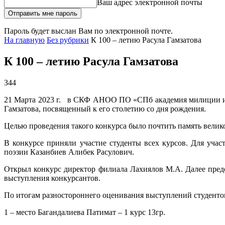
Ваш адрес электронной почты
Пароль будет выслан Вам по электронной почте.
На главную
Без рубрики
К 100 – летию Расула Гамзатова
К 100 – летию Расула Гамзатова
344
21 Марта 2023 г. в СКФ АНОО ПО «СПб академия милиции име
Гамзатова, посвященный к его столетию со дня рождения.
Целью проведения такого конкурса было почтить память велико
В конкурсе приняли участие студенты всех курсов. Для уча
поэзии Казанбиев Алибек Расулович.
Открыл конкурс директор филиала Лахиялов М.А. Далее предо
выступления конкурсантов.
По итогам разностороннего оценивания выступлений студенто
1 – место Багандалиева Патимат – 1 курс 13гр.