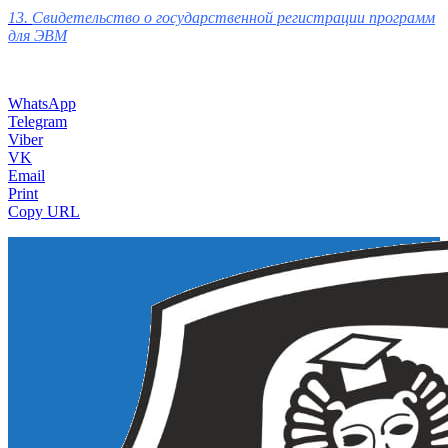
13.
Свидетельство о государственной регистрации программ
для ЭВМ
WhatsApp
Telegram
Viber
VK
Email
Print
Copy URL