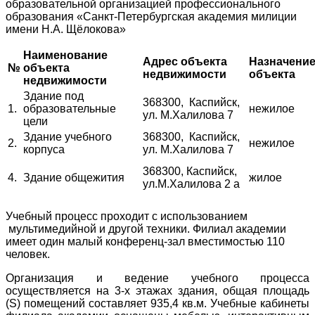
образовательной организацией профессионального
образования «Санкт-Петербургская академия милиции
имени Н.А. Щёлокова»
Наименование
Адрес объекта
Назначени
№
объекта
недвижимости
объекта
недвижимости
Здание под
368300, Каспийск,
1.
образовательные
нежилое
ул. М.Халилова 7
цели
Здание учебного
368300, Каспийск,
2.
нежилое
корпуса
ул. М.Халилова 7
368300, Каспийск,
4.
Здание общежития
жилое
ул.М.Халилова 2 а
Учебный процесс проходит с использованием
мультимедийной и другой техники. Филиал академии
имеет один малый конференц-зал вместимостью 110
человек.
Организация и ведение учебного процесса
осуществляется на 3-х этажах здания, общая площадь
(S) помещений составляет 935,4 кв.м. Учебные кабинеты